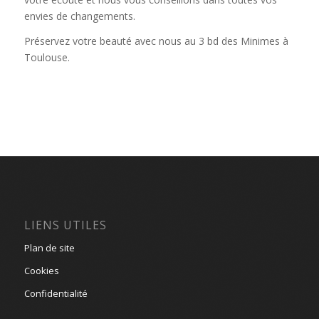
envies de changements.
Préservez votre beauté avec nous au
3 bd des Minimes à
Toulouse
.
LIENS UTILES
Plan de site
Cookies
Confidentialité