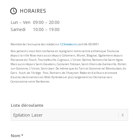
HORAIRES
Lun – Ven 09:00 – 20:00
Samedi 10:00 – 19:00
Membre de l’annuaire des médecins
123medecins
certifié ISO 9001.
Nos patients nous font confiance et rejoignent notre centre esthétique Toulouse
depuis la ville Rose mais aussi depuis Colomiers, Muret, Blagnac. Egalement depuis
Plaisance-du-Touch, Tournefeuille, Cugnaux, L’Union, Balma, Ramonville-Saint-Agne.
Mais aussi depuis Saint-Gaudens, Castanet-Tolosan, Saint-Orens-de-Gameville, Portet-
sur-Garonne, L’Union, Saint Jean. De même que du Tarn et Garonne tel Montauban, du
Gers : Auch, de l’Ariège : Foix, Pamiers; de l’Aveyron: Rodez et d’ailleurs et encore
d’autres destinations en Midi-Pyrénées et plus largement en Occitanie vers
Carcassonne voire Narbonne;
Liste déroulante
Nom
*